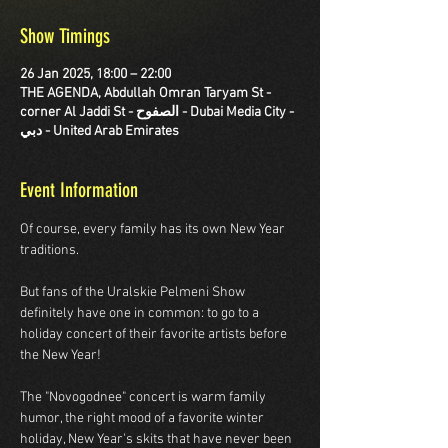
Show Timings
26 Jan 2025, 18:00 – 22:00
THE AGENDA, Abdullah Omran Taryam St -
corner Al Jaddi St - الصفوح - Dubai Media City -
دبي - United Arab Emirates
Event Information
Of course, every family has its own New Year 
traditions.
But fans of the Uralskie Pelmeni Show 
definitely have one in common: to go to a 
holiday concert of their favorite artists before 
the New Year!
The "Novogodnee" concert is warm family 
humor, the right mood of a favorite winter 
holiday, New Year's skits that have never been 