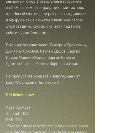
семейный юмор, правильное настроение 
любимого зимнего праздника, миниатюры 
про Новый год, еще ни разу не выходившие 
в эфир, и новые сюжеты о любимых героях. 
Это праздник, который хочется подарить 
себе и своим близким.
В концертах участвуют: Дмитрий Брекоткин, 
Дмитрий Соколов, Сергей Ершов, Сергей 
Исаев, Максим Ярица, Сергей Калугин, 
Данила Пятков, Ксения Корнева и Илана.
Не пропустите концерт «Новогоднее» от 
Шоу «Уральские Пельмени»!
Get tickets now!
Ages: All Ages
Alcohol: TBC
F&B: TBC
*Please note that no food or drinks are allowed 
to enter the venue from outside for any reason