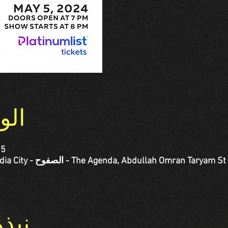
الو
05 مايو 2024، :00
نبذ