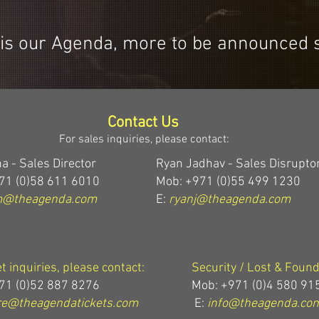
 is our Agenda, more to be announced 
Contact Us
For sales inquiries, please contact:
a - Sales Director
Ryan Jadhav - Sales Disrupto
71 (0)58 611 6010
Mob: +971 (0)55 499 1230
m@theagenda.com
E:
ryanj@theagenda.com
et inquiries, please contact:
Security / Lost & Found
71 (0)52 887 8276
Mob:
+971 (0)4 580 91
e@theagendatickets.com
E:
info@theagenda.co