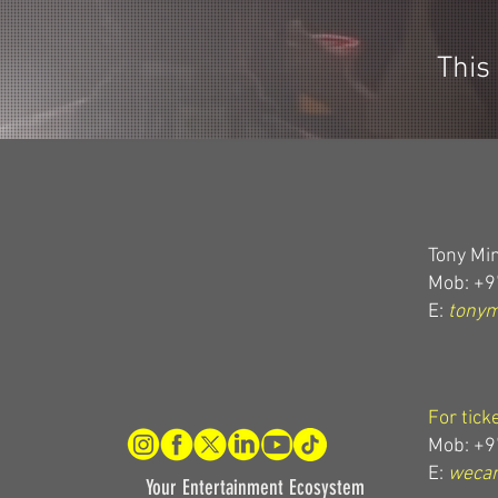
This
Tony Min
Mob: +9
E:
tony
For tick
Mob: +9
E:
wecar
Your Entertainment Ecosystem