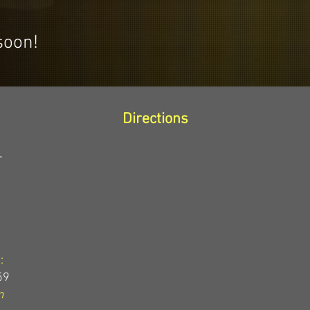
soon!
Directions
r
:
59
m