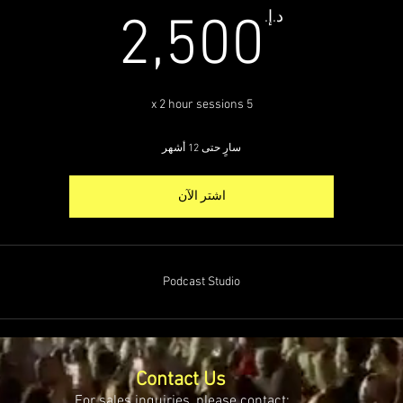
2,500د.إ
د.إ.
2,500
5 x 2 hour sessions
سارٍ حتى 12 أشهر
اشتر الآن
Podcast Studio
Contact Us
For sales inquiries, please contact: