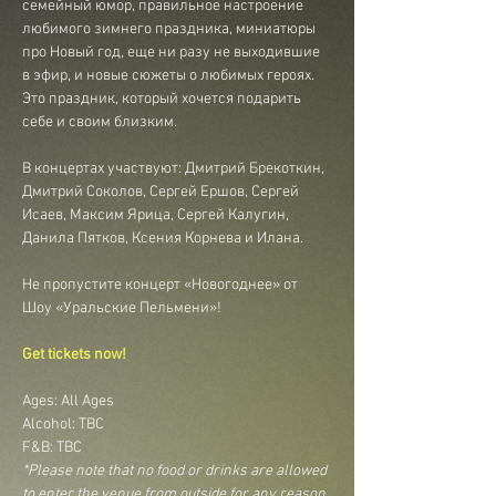
семейный юмор, правильное настроение 
любимого зимнего праздника, миниатюры 
про Новый год, еще ни разу не выходившие 
в эфир, и новые сюжеты о любимых героях. 
Это праздник, который хочется подарить 
себе и своим близким.
В концертах участвуют: Дмитрий Брекоткин, 
Дмитрий Соколов, Сергей Ершов, Сергей 
Исаев, Максим Ярица, Сергей Калугин, 
Данила Пятков, Ксения Корнева и Илана.
Не пропустите концерт «Новогоднее» от 
Шоу «Уральские Пельмени»!
Get tickets now!
Ages: All Ages
Alcohol: TBC
F&B: TBC
*Please note that no food or drinks are allowed 
to enter the venue from outside for any reason