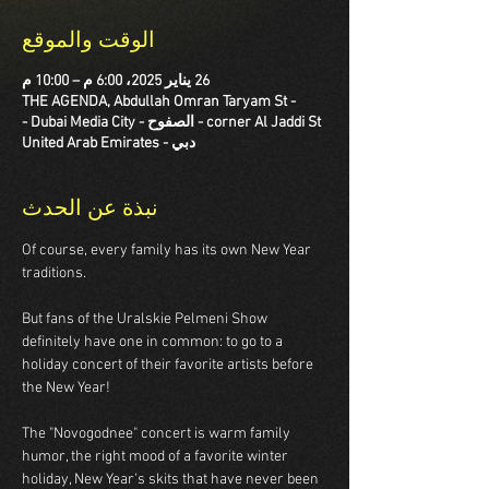
الوقت والموقع
26 يناير 2025، 6:00 م – 10:00 م
THE AGENDA, Abdullah Omran Taryam St -
corner Al Jaddi St - الصفوح - Dubai Media City -
دبي - United Arab Emirates
نبذة عن الحدث
Of course, every family has its own New Year 
traditions.
But fans of the Uralskie Pelmeni Show 
definitely have one in common: to go to a 
holiday concert of their favorite artists before 
the New Year!
The "Novogodnee" concert is warm family 
humor, the right mood of a favorite winter 
holiday, New Year's skits that have never been 