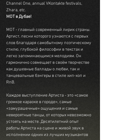
Channel One, annual VKontakte festivals, 
Zhara, etc.
МОТ - главный современный лирик страны. 
Артист, песни которого узнаются с первых 
слов благодаря самобытному поэтическому 
стилю, глубокой философии в текстах и 
легко запоминающимся мелодиям. Он 
гармонично совмещает в своём творчестве 
как душевные баллады о любви, так и 
танцевальные бэнгеры в стиле хип-хоп и 
RnB.

Каждое выступление Артиста - это «самое 
громкое караоке в городе», самые 
«замурашечные» ощущения и самые 
невероятные танцы, от которых невозможно 
устоять на месте. Десятилетний опыт 
работы Артиста на сцене и живой звук в 
исполнении одних из лучших музыкантов 