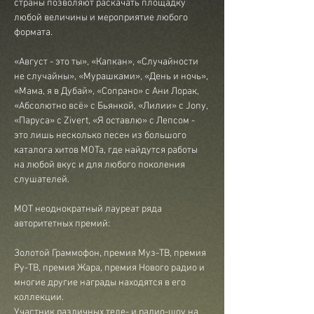
страны позволяют раскачать площадку 
любой величины и мероприятие любого 
формата.

«Август - это ты», «Капкан», «Случайности 
не случайны», «Мурашками», «День и ночь», 
«Мама, я в Дубай», «Сопрано» с Ани Лорак, 
«Абсолютно всё» с Бьянкой, «Лилии» с Jony, 
«Паруса» с Zivert, «Я оставлю» с Лепсом - 
это лишь несколько песен из большого 
каталога хитов МОТа, где найдутся работы 
на любой вкус и для любого поколения 
слушателей.

МОТ неоднократный лауреат ряда 
авторитетных премий:

Золотой Граммофон, премия Муз-ТВ, премия 
Ру-ТВ, премия Жара, премия Нового радио и 
многие другие награды находятся в его 
коллекции.
Участник различных теле- и радио-шоу на 