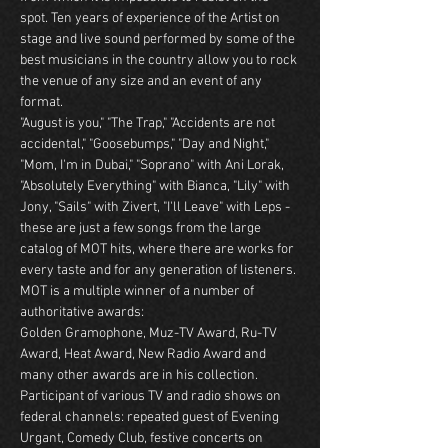
spot. Ten years of experience of the Artist on 
stage and live sound performed by some of the 
best musicians in the country allow you to rock 
the venue of any size and an event of any 
format.
"August is you," "The Trap," "Accidents are not 
accidental," "Goosebumps," "Day and Night," 
"Mom, I'm in Dubai," "Soprano" with Ani Lorak, 
"Absolutely Everything" with Bianca, "Lily" with 
Jony, "Sails" with Zivert, "I'll Leave" with Leps - 
these are just a few songs from the large 
catalog of MOT hits, where there are works for 
every taste and for any generation of listeners.
MOT is a multiple winner of a number of 
authoritative awards:
Golden Gramophone, Muz-TV Award, Ru-TV 
Award, Heat Award, New Radio Award and 
many other awards are in his collection.
Participant of various TV and radio shows on 
federal channels: repeated guest of Evening 
Urgant, Comedy Club, festive concerts on 