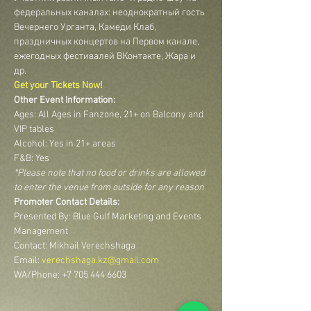
федеральных каналах: неоднократный гость 
Вечернего Урганта, Камеди Клаб, 
праздничных концертов на Первом канале, 
ежегодных фестивалей ВКонтакте, Жара и 
др.
Get your Tickets Now!
Other Event Information:
Ages: All Ages in Fanzone, 21+ on Balcony and 
VIP tables
Alcohol: Yes in 21+ areas
F&B: Yes
*Please note that no food or drinks are allowed 
to enter the venue from outside for any reason
Promoter Contact Details:
Presented By: Blue Gulf Marketing and Events 
Management
Contact: Mikhail Verechshaga
Email: 
verechshaga.kz@gmail.com
WA/Phone: +7 705 444 6603