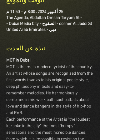
الوقت والموقع
25 أكتوبر 2024، 8:00 م – 11:50 م
The Agenda, Abdullah Omran Taryam St -
corner Al Jaddi St - الصفوح - Dubai Media City -
دبي - United Arab Emirates
نبذة عن الحدث
MOT in Dubai!
MOT is the main modern lyricist of the country. 
An artist whose songs are recognized from the 
first words thanks to his original poetic style, 
deep philosophy in texts and easy-to-
remember melodies. He harmoniously 
combines in his work both soul ballads about 
love and dance bangers in the style of hip-hop 
and RnB.
Each performance of the Artist is "the loudest 
karaoke in the city", the most "bumpy" 
sensations and the most incredible dances, 
from which it is impossible to resist on the 