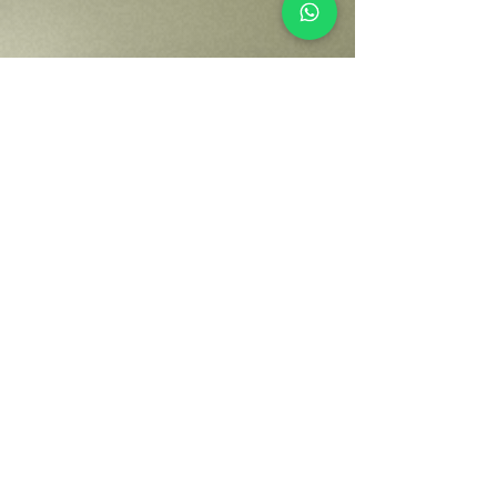
Your Entertainment Ecosystem
Contact Us
For sales inquiries, please contact:
Tony Mina - Sales Director
Mob: +971 (0)58 611 6010