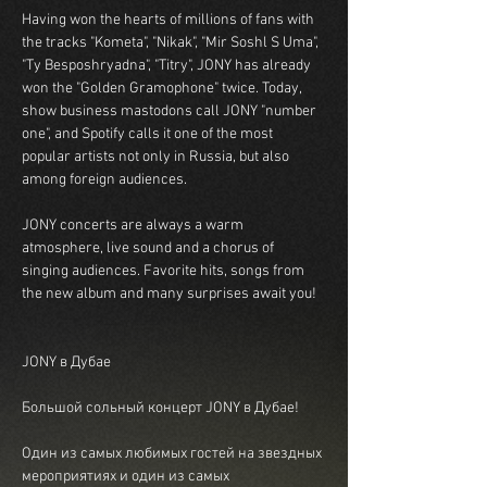
Having won the hearts of millions of fans with 
the tracks "Kometa", "Nikak", "Mir Soshl S Uma", 
"Ty Besposhryadna", "Titry", JONY has already 
won the "Golden Gramophone" twice. Today, 
show business mastodons call JONY "number 
one", and Spotify calls it one of the most 
popular artists not only in Russia, but also 
among foreign audiences.
JONY concerts are always a warm 
atmosphere, live sound and a chorus of 
singing audiences. Favorite hits, songs from 
the new album and many surprises await you!
JONY в Дубае
Большой сольный концерт JONY в Дубае!
Один из самых любимых гостей на звездных 
мероприятиях и один из самых 