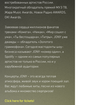
востребованных артистов России. 
Многократный обладатель премий МУЗ ТВ, 
Жара Music Awards, Новое Радио AWARDS, 
OK! Awards.
Завоевав сердца миллионов фанатов 
треками «Комета», «Никак», «Мир сошел с 
ума», «Ты беспощадна», «Титры», JONY уже 
дважды — обладатель «Золотого 
граммофона». Сегодня мастодонты шоу-
бизнеса называют JONY «номер один», а 
Spotify — одним из самых популярных 
артистов не только в России, но и у 
зарубежной аудитории.
Концерты JONY – это всегда теплая 
атмосфера, живой звук и хором поющий зал. 
Вас ждут любимые хиты, песни из нового 
альбома и множество сюрпризов!
Click here for tickets!