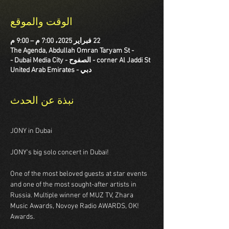
الوقت والموقع
22 فبراير 2025، 7:00 م – 9:00 م
The Agenda, Abdullah Omran Taryam St -
corner Al Jaddi St - الصفوح - Dubai Media City -
دبي - United Arab Emirates
نبذة عن الحدث
JONY in Dubai
JONY's big solo concert in Dubai!
One of the most beloved guests at star events 
and one of the most sought-after artists in 
Russia. Multiple winner of MUZ TV, Zhara 
Music Awards, Novoye Radio AWARDS, OK! 
Awards.