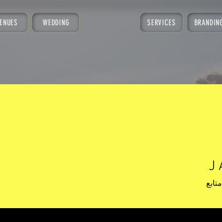
ENUES
WEDDING
SERVICES
BRANDIN
J 
متابع