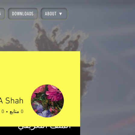
G
DOWNLOADS
ABOUT ▼
A Shah
0
متابع
0
الملف التعريفي