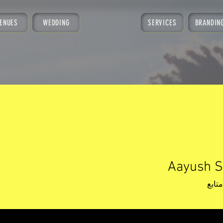
ENUES
WEDDING
SERVICES
BRANDIN
Aayush 
متابع